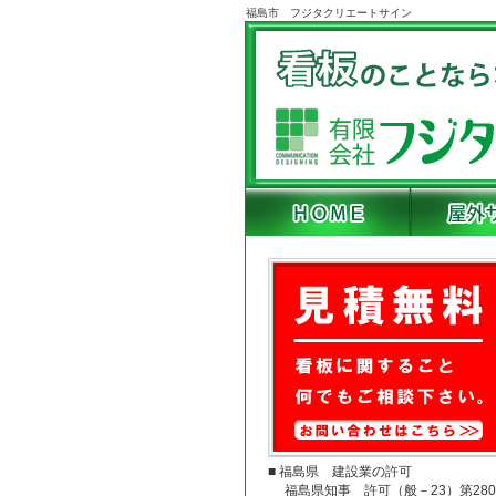
福島市 フジタクリエートサイン
■ 福島県 建設業の許可
福島県知事 許可（般－23）第280