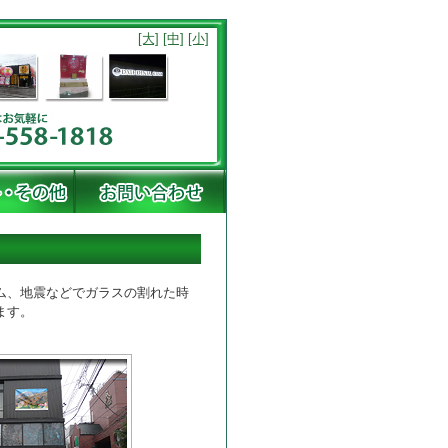
[大]
[中]
[小]
ム、地震などでガラスの割れた時
ます。