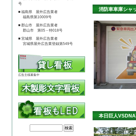
号
消防車車庫シャ
■ 福島県 屋外広告業者
福島県第10009号
■ 郡山市 屋外広告業者
郡山市 第05－特018号
■ 宮城県 屋外広告業者
宮城県屋外広告業登録第549号
広告主様募集中
本日巨人VSDN